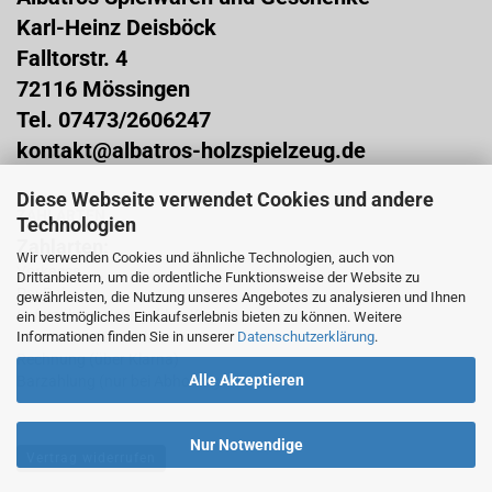
Karl-Heinz Deisböck
Falltorstr. 4
72116 Mössingen
Tel. 07473/2606247
kontakt@albatros-holzspielzeug.de
Diese Webseite verwendet Cookies und andere
ZAHLARTEN
Technologien
Zahlarten:
Wir verwenden Cookies und ähnliche Technologien, auch von
Vorkasse
Drittanbietern, um die ordentliche Funktionsweise der Website zu
PayPal
gewährleisten, die Nutzung unseres Angebotes zu analysieren und Ihnen
Sofortüberweisung (über Klarna)
ein bestmögliches Einkaufserlebnis bieten zu können. Weitere
Informationen finden Sie in unserer
Datenschutzerklärung
.
Lastschrift (über Klarna)
Rechnung (über Klarna)
Alle Akzeptieren
Barzahlung (nur bei Abholung im Laden)
Nur Notwendige
Vertrag widerrufen