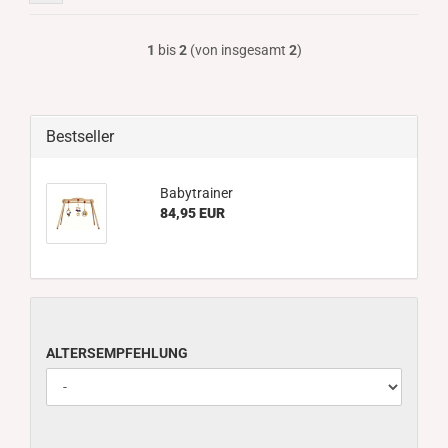
1
bis
2
(von insgesamt
2
)
Bestseller
Babytrainer
84,95 EUR
ALTERSEMPFEHLUNG
ALTERSEMPFEHLUNG