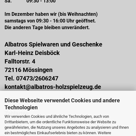
Sa. 09:30 - 13:00
Im Dezember haben wir (bis Weihnachten)
samstags von 09:30 - 16:00 Uhr geöffnet.
Die anderen Tage bleiben unverändert.
Albatros Spielwaren und Geschenke
Karl-Heinz Deisböck
Falltorstr. 4
72116 Mössingen
Tel. 07473/2606247
kontakt@albatros-holzspielzeug.de
Diese Webseite verwendet Cookies und andere
ZAHLARTEN
Technologien
Zahlarten:
Wir verwenden Cookies und ähnliche Technologien, auch von
Vorkasse
Drittanbietern, um die ordentliche Funktionsweise der Website zu
PayPal
gewährleisten, die Nutzung unseres Angebotes zu analysieren und Ihnen
Sofortüberweisung (über Klarna)
ein bestmögliches Einkaufserlebnis bieten zu können. Weitere