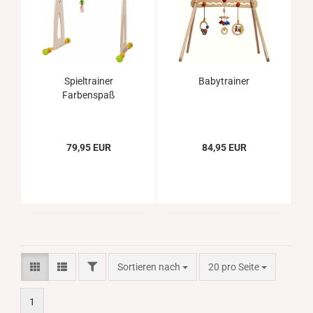
Spieltrainer
Babytrainer
Farbenspaß
79,95 EUR
84,95 EUR
FILTER
Sortieren nach
pro Seite
Sortieren nach
20 pro Seite
1