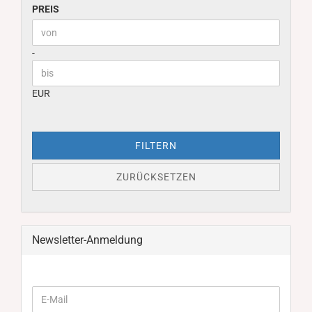
PREIS
PREIS
Preis bis
-
EUR
FILTERN
ZURÜCKSETZEN
Newsletter-Anmeldung
WEITER
E-
ZUR