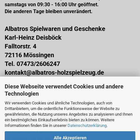
samstags von 09:30 - 16:00 Uhr geöffnet.
Die anderen Tage bleiben unverändert.
Albatros Spielwaren und Geschenke
Karl-Heinz Deisböck
Falltorstr. 4
72116 Mössingen
Tel. 07473/2606247
kontakt@albatros-holzspielzeug.de
Diese Webseite verwendet Cookies und andere
ZAHLARTEN
Technologien
Zahlarten:
Wir verwenden Cookies und ähnliche Technologien, auch von
Vorkasse
Drittanbietern, um die ordentliche Funktionsweise der Website zu
PayPal
gewährleisten, die Nutzung unseres Angebotes zu analysieren und Ihnen
Sofortüberweisung (über Klarna)
ein bestmögliches Einkaufserlebnis bieten zu können. Weitere
Informationen finden Sie in unserer
Datenschutzerklärung
.
Lastschrift (über Klarna)
Rechnung (über Klarna)
Alle Akzeptieren
Barzahlung (nur bei Abholung im Laden)