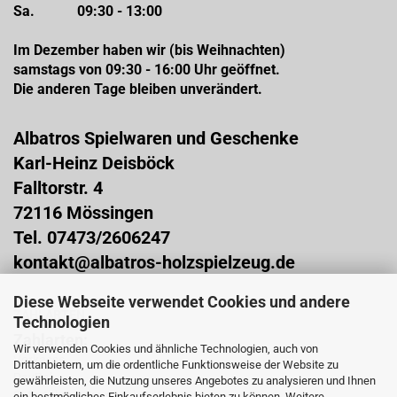
Sa. 09:30 - 13:00
Im Dezember haben wir (bis Weihnachten)
samstags von 09:30 - 16:00 Uhr geöffnet.
Die anderen Tage bleiben unverändert.
Albatros Spielwaren und Geschenke
Karl-Heinz Deisböck
Falltorstr. 4
72116 Mössingen
Tel. 07473/2606247
kontakt@albatros-holzspielzeug.de
Diese Webseite verwendet Cookies und andere
ZAHLARTEN
Technologien
Zahlarten:
Wir verwenden Cookies und ähnliche Technologien, auch von
Vorkasse
Drittanbietern, um die ordentliche Funktionsweise der Website zu
PayPal
gewährleisten, die Nutzung unseres Angebotes zu analysieren und Ihnen
Sofortüberweisung (über Klarna)
ein bestmögliches Einkaufserlebnis bieten zu können. Weitere