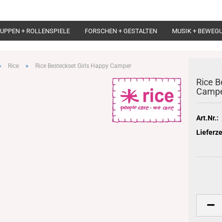
UPPEN + ROLLENSPIELE
FORSCHEN + GESTALTEN
MUSIK + BEWEG
»
»
Rice
Rice Besteckset Girls Happy Camper
Rice B
Camp
Art.Nr.:
Lieferze