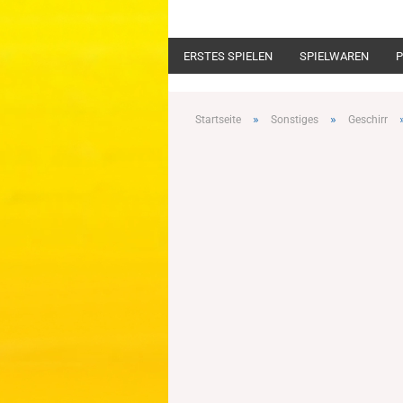
ERSTES SPIELEN
SPIELWAREN
P
»
»
Startseite
Sonstiges
Geschirr