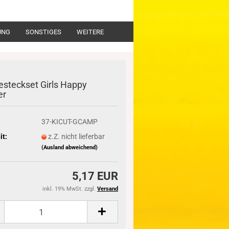
UNG
SONSTIGES
WEITERE
esteckset Girls Happy
er
37-KICUT-GCAMP
it:
z.Z. nicht lieferbar
(Ausland abweichend)
5,17 EUR
inkl. 19% MwSt. zzgl.
Versand