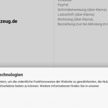
Vorkasse
PayPal
Sofortüberweisung (über Klarna)
Lastschrift (über Klarna)
Rechnung (über Klarna)
lzeug.de
Barzahlung (nur bei Abholung im
echnologien
tern, um die ordentliche Funktionsweise der Website zu gewährleisten, die Nu
serlebnis bieten zu können. Weitere Informationen finden Sie in unserer
Webshop erstellen
mit Gambio.de © 2026