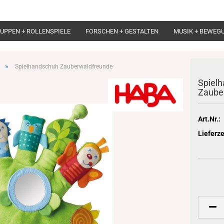
UPPEN + ROLLENSPIELE
FORSCHEN + GESTALTEN
MUSIK + BEWEG
»
Spielhandschuh Zauberwaldfreunde
Spiel
Zaube
Art.Nr.:
Lieferze