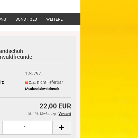
UNG
SONSTIGES
WEITERE
handschuh
rwaldfreunde
13-5797
it:
z.Z. nicht lieferbar
(Ausland abweichend)
22,00 EUR
inkl. 19% MwSt. zzgl.
Versand