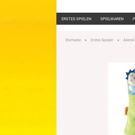
ERSTES SPIELEN
SPIELWAREN
P
»
»
Startseite
Erstes Spielen
Allerlei