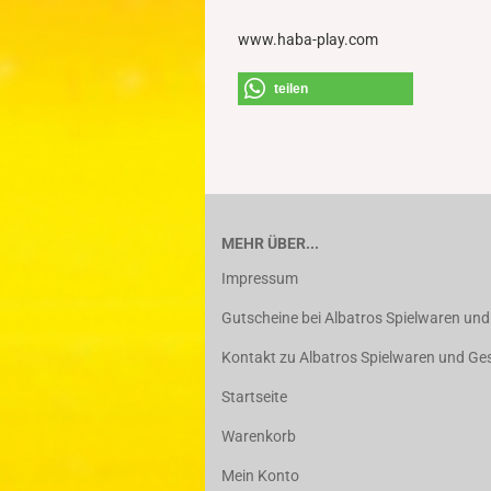
www.haba-play.com
teilen
MEHR ÜBER...
Impressum
Gutscheine bei Albatros Spielwaren un
Kontakt zu Albatros Spielwaren und G
Startseite
Warenkorb
Mein Konto